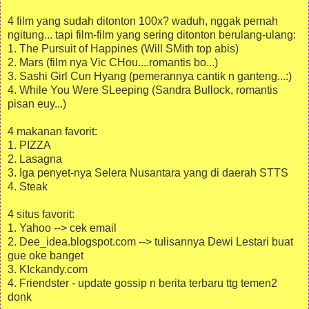
4 film yang sudah ditonton 100x? waduh, nggak pernah
ngitung... tapi film-film yang sering ditonton berulang-ulang:
1. The Pursuit of Happines (Will SMith top abis)
2. Mars (film nya Vic CHou....romantis bo...)
3. Sashi Girl Cun Hyang (pemerannya cantik n ganteng...:)
4. While You Were SLeeping (Sandra Bullock, romantis
pisan euy...)
4 makanan favorit:
1. PIZZA
2. Lasagna
3. Iga penyet-nya Selera Nusantara yang di daerah STTS
4. Steak
4 situs favorit:
1. Yahoo --> cek email
2. Dee_idea.blogspot.com --> tulisannya Dewi Lestari buat
gue oke banget
3. KIckandy.com
4. Friendster - update gossip n berita terbaru ttg temen2
donk