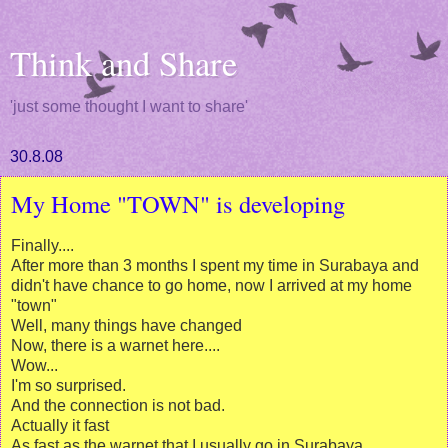
Think and Share
'just some thought I want to share'
30.8.08
My Home "TOWN" is developing
Finally....
After more than 3 months I spent my time in Surabaya and
didn't have chance to go home, now I arrived at my home
"town"
Well, many things have changed
Now, there is a warnet here....
Wow...
I'm so surprised.
And the connection is not bad.
Actually it fast
As fast as the warnet that I usually go in Surabaya