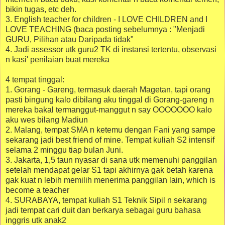
bikin tugas, etc deh.
3. English teacher for children - I LOVE CHILDREN and I
LOVE TEACHING (baca posting sebelumnya : "Menjadi
GURU, Pilihan atau Daripada tidak"
4. Jadi assessor utk guru2 TK di instansi tertentu, observasi
n kasi' penilaian buat mereka
4 tempat tinggal:
1. Gorang - Gareng, termasuk daerah Magetan, tapi orang
pasti bingung kalo dibilang aku tinggal di Gorang-gareng n
mereka bakal termanggut-manggut n say OOOOOOO kalo
aku wes bilang Madiun
2. Malang, tempat SMA n ketemu dengan Fani yang sampe
sekarang jadi best friend of mine. Tempat kuliah S2 intensif
selama 2 minggu tiap bulan Juni.
3. Jakarta, 1,5 taun nyasar di sana utk memenuhi panggilan
setelah mendapat gelar S1 tapi akhirnya gak betah karena
gak kuat n lebih memilih menerima panggilan lain, which is
become a teacher
4. SURABAYA, tempat kuliah S1 Teknik Sipil n sekarang
jadi tempat cari duit dan berkarya sebagai guru bahasa
inggris utk anak2