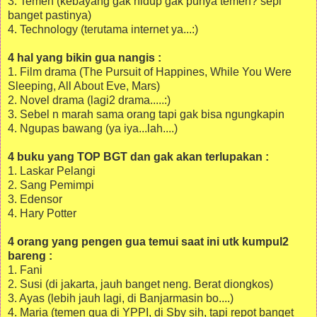
3. Temen (kebayang gak hidup gak punya temen? sepi
banget pastinya)
4. Technology (terutama internet ya...:)
4 hal yang bikin gua nangis :
1. Film drama (The Pursuit of Happines, While You Were
Sleeping, All About Eve, Mars)
2. Novel drama (lagi2 drama.....:)
3. Sebel n marah sama orang tapi gak bisa ngungkapin
4. Ngupas bawang (ya iya...lah....)
4 buku yang TOP BGT dan gak akan terlupakan :
1. Laskar Pelangi
2. Sang Pemimpi
3. Edensor
4. Hary Potter
4 orang yang pengen gua temui saat ini utk kumpul2
bareng :
1. Fani
2. Susi (di jakarta, jauh banget neng. Berat diongkos)
3. Ayas (lebih jauh lagi, di Banjarmasin bo....)
4. Maria (temen gua di YPPI, di Sby sih, tapi repot banget