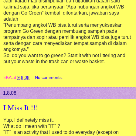
Jadi, kalau mau disimpulkan dan dijadikan dalam satu
kalimat saja, jika pertanyaan “Apa hubungan angkot WB
dengan Go Green” kembali dilontarkan, jawaban saya
adalah :
“Penumpang angkot WB bisa turut serta menyukseskan
program Go Green dengan membuang sampah pada
tempatnya dan sopir atau pemilik angkot WB bisa juga turut
serta dengan cara menyediakan tempat sampah di dalam
angkotnya.”
So, do you want to go green? Start it with not littering and
put your waste in the trash can or waste basket.
EKA
at
9.8.08
No comments:
1.8.08
I Miss It !!!
Yup, I definetely miss it.
What do i mean with "IT" ?
"IT" is an activity that I used to do everyday (except on