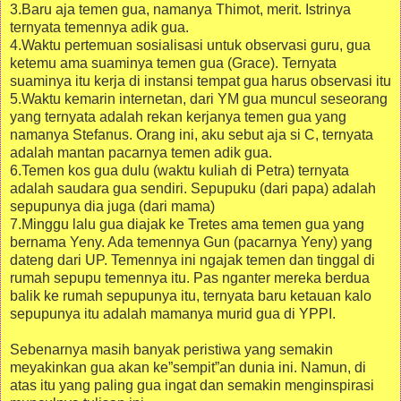
3.Baru aja temen gua, namanya Thimot, merit. Istrinya
ternyata temennya adik gua.
4.Waktu pertemuan sosialisasi untuk observasi guru, gua
ketemu ama suaminya temen gua (Grace). Ternyata
suaminya itu kerja di instansi tempat gua harus observasi itu
5.Waktu kemarin internetan, dari YM gua muncul seseorang
yang ternyata adalah rekan kerjanya temen gua yang
namanya Stefanus. Orang ini, aku sebut aja si C, ternyata
adalah mantan pacarnya temen adik gua.
6.Temen kos gua dulu (waktu kuliah di Petra) ternyata
adalah saudara gua sendiri. Sepupuku (dari papa) adalah
sepupunya dia juga (dari mama)
7.Minggu lalu gua diajak ke Tretes ama temen gua yang
bernama Yeny. Ada temennya Gun (pacarnya Yeny) yang
dateng dari UP. Temennya ini ngajak temen dan tinggal di
rumah sepupu temennya itu. Pas nganter mereka berdua
balik ke rumah sepupunya itu, ternyata baru ketauan kalo
sepupunya itu adalah mamanya murid gua di YPPI.
Sebenarnya masih banyak peristiwa yang semakin
meyakinkan gua akan ke”sempit”an dunia ini. Namun, di
atas itu yang paling gua ingat dan semakin menginspirasi