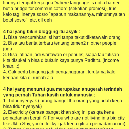
linenya tempat kerja gua "where language is not a barrier
but a bridge for communication" (sekalian promosi), trus
kalo tag linenya sosro "apapun makanannya, minumnya teh
botol sosro", etc, dll deh
4 hal yang bikin blogging itu asyik :
1. Bisa mencurahkan isi hati tanpa takut diketawain orang
2. Bisa tau berita terbaru tentang temen2 n other people
juga
3. Bisa latihan jadi wartawan or penulis, siapa tau tulisan
kita disukai n bisa dibukuin kaya punya Radit tu. (income
khan...:)
4. Gak perlu bingung jadi pengangguran, terutama kalo
kerjaan kita di rumah aja
4 hal yang menurut gua merupakan anugerah terindah
yang pernah Tuhan kasih untuk manusia :
1. Tidur nyenyak (jarang banget lho orang yang udah kerja
bisa tidur nyenyak)
2. Electricity (kerasa banget khan skrg ini pas qta kena
pemadaman bergilir? For you who are not living in a big city
like Jkt n Sby, you're lucky, gak kena giliran pemadaman ini)