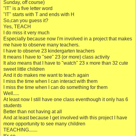
Sunday, off course)
"IT" is a five letter word
"IT" starts with T and ends with H
So,can you guess it?
Yes, TEACH
I do miss it very much
Especially because now I'm involved in a project that makes
me have to observe many teachers.
I have to observe 23 kindergarten teachers
It means I have to "see" 23 (or more) class activity
It also means that I have to "watch" 23 x more than 32 cute
sweet little children
And it do makes me want to teach again
I miss the time when I can interact with them
I miss the time when I can do something for them
Well.....
At least now I still have one class eventhough it only has 6
students
Better than not having at all
And at least because I get involved with this project I have
more opportunity to see many children
TEACHING.......
It's so ......................