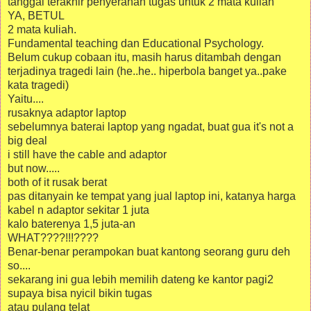
tanggal terakhir penyerahan tugas untuk 2 mata kuliah
YA, BETUL
2 mata kuliah.
Fundamental teaching dan Educational Psychology.
Belum cukup cobaan itu, masih harus ditambah dengan
terjadinya tragedi lain (he..he.. hiperbola banget ya..pake
kata tragedi)
Yaitu....
rusaknya adaptor laptop
sebelumnya baterai laptop yang ngadat, buat gua it's not a
big deal
i still have the cable and adaptor
but now.....
both of it rusak berat
pas ditanyain ke tempat yang jual laptop ini, katanya harga
kabel n adaptor sekitar 1 juta
kalo baterenya 1,5 juta-an
WHAT????!!!????
Benar-benar perampokan buat kantong seorang guru deh
so....
sekarang ini gua lebih memilih dateng ke kantor pagi2
supaya bisa nyicil bikin tugas
atau pulang telat