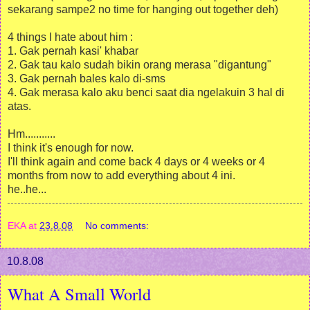
sekarang sampe2 no time for hanging out together deh)
4 things I hate about him :
1. Gak pernah kasi' khabar
2. Gak tau kalo sudah bikin orang merasa "digantung"
3. Gak pernah bales kalo di-sms
4. Gak merasa kalo aku benci saat dia ngelakuin 3 hal di
atas.
Hm...........
I think it's enough for now.
I'll think again and come back 4 days or 4 weeks or 4
months from now to add everything about 4 ini.
he..he...
EKA
at
23.8.08
No comments:
10.8.08
What A Small World