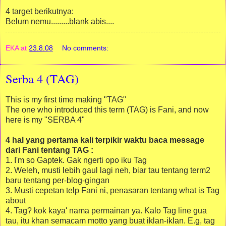
4 target berikutnya:
Belum nemu.........blank abis....
EKA
at
23.8.08
No comments:
Serba 4 (TAG)
This is my first time making "TAG"
The one who introduced this term (TAG) is Fani, and now
here is my "SERBA 4"
4 hal yang pertama kali terpikir waktu baca message
dari Fani tentang TAG :
1. I'm so Gaptek. Gak ngerti opo iku Tag
2. Weleh, musti lebih gaul lagi neh, biar tau tentang term2
baru tentang per-blog-gingan
3. Musti cepetan telp Fani ni, penasaran tentang what is Tag
about
4. Tag? kok kaya' nama permainan ya. Kalo Tag line gua
tau, itu khan semacam motto yang buat iklan-iklan. E.g, tag