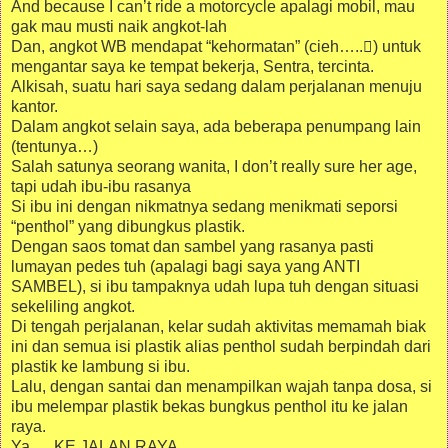
And because I can’t ride a motorcycle apalagi mobil, mau
gak mau musti naik angkot-lah
Dan, angkot WB mendapat “kehormatan” (cieh…..) untuk
mengantar saya ke tempat bekerja, Sentra, tercinta.
Alkisah, suatu hari saya sedang dalam perjalanan menuju
kantor.
Dalam angkot selain saya, ada beberapa penumpang lain
(tentunya…)
Salah satunya seorang wanita, I don’t really sure her age,
tapi udah ibu-ibu rasanya
Si ibu ini dengan nikmatnya sedang menikmati seporsi
“penthol” yang dibungkus plastik.
Dengan saos tomat dan sambel yang rasanya pasti
lumayan pedes tuh (apalagi bagi saya yang ANTI
SAMBEL), si ibu tampaknya udah lupa tuh dengan situasi
sekeliling angkot.
Di tengah perjalanan, kelar sudah aktivitas memamah biak
ini dan semua isi plastik alias penthol sudah berpindah dari
plastik ke lambung si ibu.
Lalu, dengan santai dan menampilkan wajah tanpa dosa, si
ibu melempar plastik bekas bungkus penthol itu ke jalan
raya.
Ya…..KE JALAN RAYA