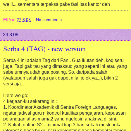
welll....sementara terpaksa pake fasilitas kantor deh
EKA
at
27.8.08
No comments:
23.8.08
Serba 4 (TAG) - new version
Serba 4 ini adalah Tag dari Fani. Gua ikutan deh, koq seru
juga. Tapi gak tau yang dimaksud yang seperti ini atau yang
sebelumnya udah gua posting. So, daripada salah
(walaupun salah juga gak dapet nilai jelek ya...), bikin 2
versi aja....
Here we go:
4 kerjaan-ku sekarang ini:
1. Koordinator Akademik di Sentra Foreign Languages,
ngatur jadwal guru n kontrol kualitas pengajaran, kepuasan
pelanggan alias mama2 yang ngelesin anaknya di sini.
2. Kuliah online S2 - minimal tiap 3 hari sekali musti buka
internet n baca buku, kasi komentar n baca komentar temen,